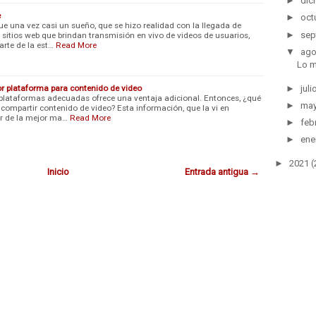
►
dic
e
►
oct
ue una vez casi un sueño, que se hizo realidad con la llegada de
►
sep
itios web que brindan transmisión en vivo de videos de usuarios,
rte de la est…
Read More
▼
ago
Lo m
r plataforma para contenido de video
►
juli
 plataformas adecuadas ofrece una ventaja adicional. Entonces, ¿qué
►
ma
 compartir contenido de video? Esta información, que la vi en
r de la mejor ma…
Read More
►
feb
►
ene
►
2021
(
Inicio
Entrada antigua →