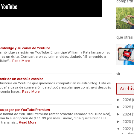
compartir
que otras 
ambridge y su canal de Youtube
ambridge ya están en YouTube! El príncipe William y Kate lanzaron su
es un éxito. Compartieron su primer video, titulado "¡Bienvenido a
uTube!"…
Read More
vir...
artir de un autobús escolar
storia en Youtube que queremos compartir en nuestro blog. Esta es
pequeña casa de conversión de autobús escolar que construyó después
Archiv
eucemia hace…
Read More
►
2026
(
►
2025
(
rías pagar por YouTube Premium
 hablar de YouTube Premium (anteriormente llamado YouTube Red),
►
2024
(
pena la suscripción de $ 11.99 por mes. Bueno, diría que te brinda la
►
2023
(
de transmis…
Read More
▼
2022
(