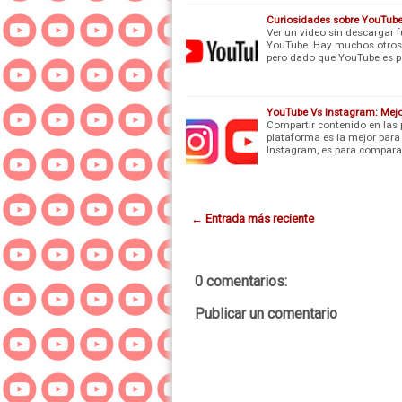
Curiosidades sobre YouTub
Ver un video sin descargar f
YouTube. Hay muchos otros s
pero dado que YouTube es pa
YouTube Vs Instagram: Mejo
Compartir contenido en las
plataforma es la mejor para
Instagram, es para compara
← Entrada más reciente
0 comentarios:
Publicar un comentario