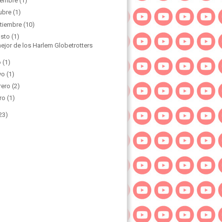
iembre
(1)
ubre
(1)
tiembre
(10)
sto
(1)
ejor de los Harlem Globetrotters
o
(1)
yo
(1)
rero
(2)
ro
(1)
23)