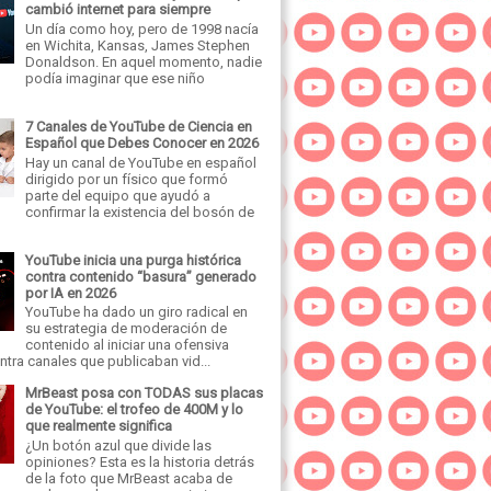
cambió internet para siempre
Un día como hoy, pero de 1998 nacía
en Wichita, Kansas, James Stephen
Donaldson. En aquel momento, nadie
podía imaginar que ese niño
7 Canales de YouTube de Ciencia en
Español que Debes Conocer en 2026
Hay un canal de YouTube en español
dirigido por un físico que formó
parte del equipo que ayudó a
confirmar la existencia del bosón de
YouTube inicia una purga histórica
contra contenido “basura” generado
por IA en 2026
YouTube ha dado un giro radical en
su estrategia de moderación de
contenido al iniciar una ofensiva
tra canales que publicaban vid...
MrBeast posa con TODAS sus placas
de YouTube: el trofeo de 400M y lo
que realmente significa
¿Un botón azul que divide las
opiniones? Esta es la historia detrás
de la foto que MrBeast acaba de