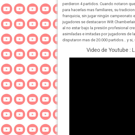
perdieron 4 partidos. Cuando notaron qu
para hacerlas mas familiares, su tradicio
franquicia, sin jugar ningún campeonato e
jugadores se destacaron Wilt Chamberla
al no estar bajo la presión profesional c
asimiladas e imitadas por jugadores de la
disputaron mas de 20.000 partidos... y si,
Video de Youtube : 