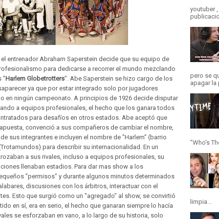
youtuber 
publicaci
U, el entrenador Abraham Saperstein decide que su equipo de
profesionalismo para dedicarse a recorrer el mundo mezclando
pero se q
 "
Harlem Globetrotters
". Abe Saperstein se hizo cargo de los
apagar la 
saparecer ya que por estar integrado solo por jugadores
o en ningún campeonato. A principios de 1926 decide disputar
iando a equipos profesionales, el hecho que los ganara todos
ontratados para desafíos en otros estados. Abe aceptó que
la apuesta, convenció a sus compañeros de cambiar el nombre,
a de sus integrantes e incluyen el nombre de "Harlem" (barrio
"Who's The
(Trotamundos) para describir su internacionalidad. En un
trozaban a sus rivales, incluso a equipos profesionales, su
ciones llenaban estadios. Para dar mas show a los
pequeños "permisos" y durante algunos minutos determinados
ares, discusiones con los árbitros, interactuar con el
ntes. Esto que surgió como un "agregado" al show, se convirtió
limpia...
tido en sí, era en serio, el hecho que ganaran siempre lo hacía
ales se esforzaban en vano, a lo largo de su historia, solo