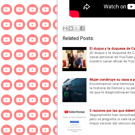
Related Posts:
El duque y la duquesa de C
¡El duque y la duquesa de C
canal personal de YouTube y 
nuestro canal oficial de Yo
Mujer construye su casa a p
Encontramos una hermosa hi
la historia de Denise y su 
de que le diagnosticaran l
5 razones por las que debe
Seguramente han escuchado
pero se pregunta si vale la 
mejor versión del servicio 