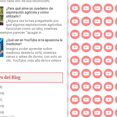
 con cada uno de sus reconocimi...
¿Para qué sirve un cuaderno de
explotación agrícola y cómo
utilizarlo?
¿Alguna vez te has preguntado por
qué algunas explotaciones agrícolas
funcionan como un reloj, mientras
siempre parecen “apagar in...
¿Qué ver en YouTube si te apasiona la
medicina?
Imagina poder aprender sobre
medicina desde tu sofá, mientras
cenas o antes de dormir, con solo un
clic. YouTube, más allá de los videos
o del Blog
8)
19)
1)
19)
18)