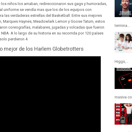
e los niños los amaban, redireccionaron sus gags y humoradas,
nal uniforme se vendía mas que los de los equipos con
ra las verdaderas estrellas del Basketball. Entre sus mejores
in, Marques Haynes, Meadowlark Lemon y Goose Tatum, estos
termina...
rearon coreografías, malabares, jugadas y volcadas que fueron
 NBA. A lo largo de su historia en su recorrida por 120 países
 solo perdieron 4.
Lo mejor de los Harlem Globetrotters
Higgs,...
masiva con