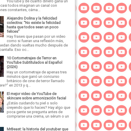
YouTube y de cuanto dinero gana un
, casi todos imaginan un canal con
ones constantes, cáma...
Alejandro Dolina y la felicidad
colectiva: “No existe la felicidad
hasta que todos sean un poco
felices”
Hay frases que pasan por un video
como si fueran una reflexión más,
uedan dando vueltas mucho después de
pantalla. Eso oc...
10 Cortometrajes de Terror en
YouTube Subtitulados al Español
(2026)
Hay un cortometraje de apenas tres
minutos que ganó un concurso
británico de cine de terror llamado
re?" en 2013 y q...
El mejor video de YouTube de
skincare sobre armonización facial
¿Estás cuidando tu piel o solo
creyendo que lo haces? Hay algo que
poca gente se pregunta antes de
comprarse una crema, un sérum o un
MrBeast: la historia del youtuber que