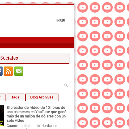
INICIO
Sociales
r
Tags
Blog Archives
El creador del video de 10 horas de
una chimenea en YouTube que ganó
más de un millón de dólares con un
solo video
Cuando se habla de triunfar en