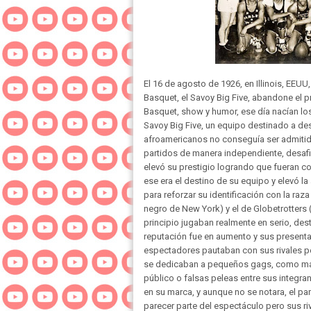
El 16 de agosto de 1926, en Illinois, EEU
Basquet, el Savoy Big Five, abandone el 
Basquet, show y humor, ese día nacían los
Savoy Big Five, un equipo destinado a de
afroamericanos no conseguía ser admitid
partidos de manera independiente, desaf
elevó su prestigio logrando que fueran c
ese era el destino de su equipo y elevó 
para reforzar su identificación con la raz
negro de New York) y el de Globetrotters 
principio jugaban realmente en serio, des
reputación fue en aumento y sus presenta
espectadores pautaban con sus rivales 
se dedicaban a pequeños gags, como malab
público o falsas peleas entre sus integra
en su marca, y aunque no se notara, el par
parecer parte del espectáculo pero sus riv