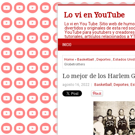
Lo vi en YouTube
Lo vi en You Tube. Sitio web de humo
divertidos y originales de esta red soc
YouTube para youtubers y creadores
tutoriales, artículos relacionados a Y
INICIO
Home
»
Basketball
,
Deportes
,
Estados Unid
Globetrotters
Lo mejor de los Harlem G
agosto 16, 2022
Basketball
,
Deportes
,
Es