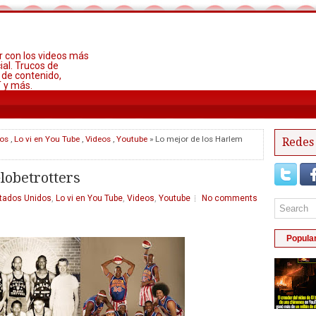
r con los videos más
ial. Trucos de
 de contenido,
T y más.
os
,
Lo vi en You Tube
,
Videos
,
Youtube
» Lo mejor de los Harlem
Redes 
lobetrotters
tados Unidos
,
Lo vi en You Tube
,
Videos
,
Youtube
No comments
Popula